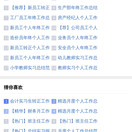
总结
结(15篇)
【推荐】新员工转正
生产部年终工作总结
5
6
个人工作总结
15篇
工厂员工年终工作总
房产经纪人个人工作
7
8
结(精选15篇)
总结(7篇)
新员工个人年终工作
【荐】公司员工个人
9
10
总结(合集15篇)
年终工作总结
造价员年终个人工作
业务员个人年终工作
11
12
总结8篇
总结集合15篇
新员工转正个人工作
安全员个人年终工作
13
14
总结【热门】
总结(通用15篇)
新员工个人年终工作
幼儿教师实习工作总
15
16
总结集锦15篇
结(集锦15篇)
小学教师实习总结范
教师实习个人工作总
17
18
文
结集合15篇
猜你喜欢
会计实习生转正工作
精选月度个人工作总
1
2
总结7篇
结锦集6篇
【精华】财务月工作
精选月度个人工作总
3
4
总结3篇
结模板集合五篇
【热门】班主任工作
【热门】班主任工作
5
6
总结模板汇总7篇
总结模板汇总7篇
【热门】总结实习报
月度个人工作总结范
7
8