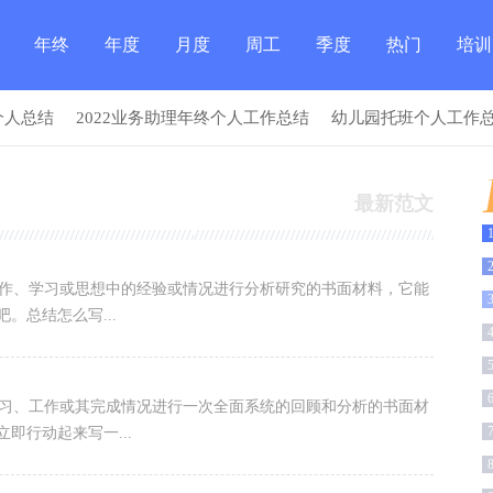
年终
年度
月度
周工
季度
热门
培训
个人总结
2022业务助理年终个人工作总结
幼儿园托班个人工作总结
总结
总结
总结
作总
总结
总结
总结
最新范文
结
作、学习或思想中的经验或情况进行分析研究的书面材料，它能
。总结怎么写...
习、工作或其完成情况进行一次全面系统的回顾和分析的书面材
即行动起来写一...