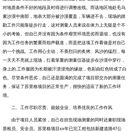
对地质条件不好的地段及时得进行调整改线。而该地区地处毛乌
素沙漠中南部，地表大部分被沙漠覆盖，车辆进不去，现场的踏
勘工作只能靠徒步行走，这对测量人员来说在体力上无疑是个不
小的考验。但自己并没有因为条件艰苦环境恶劣而退缩，也没有
因为工作任务的繁重而怨声载道，而是把这项工作看做是对自己
的一个挑战。工作用心主动，不畏烈日的炙烤、风沙的猛烈，每
一天天不亮就上现场，扛着笨重的测量仪器徒步在沙漠中穿行，
身上的.工作服因为长期被汗渍浸泡的缘故，色彩由红色转成了白
色。尽管条件恶劣，自己还是圆满的完成了项目部交办的测量任
务，保证了苏里格项目的正常生产，很快的适应了新的工作环
境。
二、工作尽职尽责、兢兢业业、培养优良的工作作风
由于项目人员紧张，自己在担负现场测量的同时还兼职现场
质检员、安全员。苏里格项目xx年已完工程包括新建道路47公