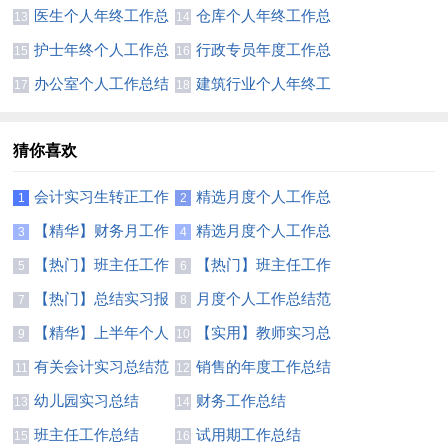
结12篇
结
医生个人年终工作总
仓库个人年终工作总
13
14
结7篇
结精选15篇
护士年终个人工作总
行政专员年度工作总
15
16
结【荐】
结10篇
办公室个人工作总结
建筑行业个人年终工
17
18
(精选15篇)
作总结
猜你喜欢
会计实习生转正工作
精选月度个人工作总
1
2
总结7篇
结锦集6篇
【精华】财务月工作
精选月度个人工作总
3
4
总结3篇
结模板集合五篇
【热门】班主任工作
【热门】班主任工作
5
6
总结模板汇总7篇
总结模板汇总7篇
【热门】总结实习报
月度个人工作总结范
7
8
告范文汇总七篇
文锦集5篇
【精华】上半年个人
【实用】教师实习总
9
10
工作总结范文5篇
结集锦9篇
有关会计实习总结范
销售的年度工作总结
11
12
文八篇
四篇
幼儿园实习总结
财务工作总结
13
14
班主任工作总结
试用期工作总结
15
16