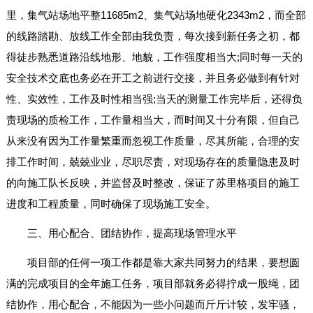
里，集气站场地平整11685m2、集气站场地硬化2343m2，而全部
的线路踏勘、放线工作全部由我负责，每次接到新任务之初，都
得徒步熟悉道路沿线地形、地貌，工作强度相当大;同时每一天的
安全技术交底也务必在开工之前进行交接，并且务必做到有针对
性、实效性，工作及时性相当强;当天的测量工作完毕后，还得负
责现场的质检工作，工作量相当大，而时间又十分有限，但自己
从来没有因为工作量繁重而忽视工作质量，尽其所能，合理的安
排工作时间，兢兢业业，尽职尽责，对现场存在的质量隐患及时
的向施工队长反映，并监督及时整改，保证了苏里格项目的施工
进度和工程质量，同时确保了现场施工安全。
三、用心配合、团结协作，提高现场管理水平
项目部的任何一项工作都是靠大家共同努力的结果，要想圆
满的完成项目的全年施工任务，项目部就务必得拧成一股绳，团
结协作，用心配合，不能因为一些小问题而斤斤计较，发牢骚，