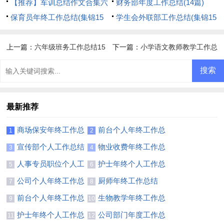
【推荐】军训总结作文合集六
财务部年度工作总结(14篇)
篇
保育员年终工作总结(集锦15
学生会外联部工作总结(集锦15
篇)
篇)
上一篇：
六年级班务工作总结15
下一篇：
小学语文教师教学工作总
篇
结15篇
最新推荐
商场保安年终工作总
前台个人年终工作总
1
2
结(通用15篇)
结【热】
宣传部个人工作总结
物业收费年终工作总
3
4
【热】
结
人事专员职位个人工
护士年终个人工作总
5
6
作总结
结【推荐】
公司个人年终工作总
厨师年终工作总结
7
8
结【推荐】
(集合14篇)
前台个人年终工作总
生物教学年终工作总
9
10
结集锦15篇
结
护士年终个人工作总
公司部门年度工作总
11
12