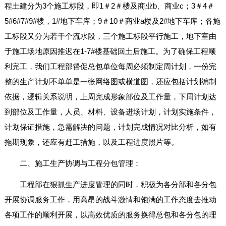
程土建分为3个施工标段，即1＃2＃楼及商业b、商业c；3＃4＃
5#6#7#9#楼，1#地下车库；9＃10＃商业a楼及2#地下车库；各施
工标段又分为若干个流水段，三个施工标段平行施工，地下室由
于施工场地原因推迟在1-7#楼基础回土后施工。为了确保工程顺
利完工，我们工程部督促总包单位每周必须制定周计划，一份完
整的生产计划不单单是一张网络图或横道图，还应包括计划编制
依据，逻辑关系说明，上周完成形象部位及工作量，下周计划达
到部位及工作量，人员、材料、设备进场计划，计划实施条件，
计划保证措施，急需解决的问题，计划完成情况对比分析，如有
拖期现象，还应有赶工措施，以及工程进度照片等。
二、施工生产协调与工程分包管理：
工程部在狠抓生产进度管理的同时，积极为各分部和各分包
开展协调服务工作，用高昂的战斗激情和饱满的工作态度去推动
各项工作的顺利开展，以高效优质的服务换得总包和各分包的理