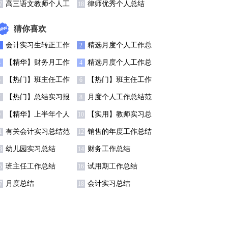
结汇编15篇
作总结(6篇)
高三语文教师个人工
律师优秀个人总结
7
18
作总结13篇
猜你喜欢
会计实习生转正工作
精选月度个人工作总
1
2
总结7篇
结锦集6篇
【精华】财务月工作
精选月度个人工作总
3
4
总结3篇
结模板集合五篇
【热门】班主任工作
【热门】班主任工作
5
6
总结模板汇总7篇
总结模板汇总7篇
【热门】总结实习报
月度个人工作总结范
7
8
告范文汇总七篇
文锦集5篇
【精华】上半年个人
【实用】教师实习总
9
10
工作总结范文5篇
结集锦9篇
有关会计实习总结范
销售的年度工作总结
1
12
文八篇
四篇
幼儿园实习总结
财务工作总结
3
14
班主任工作总结
试用期工作总结
5
16
月度总结
会计实习总结
7
18