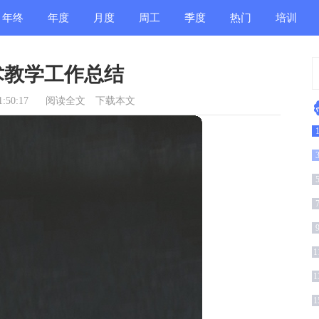
年终
年度
月度
周工
季度
热门
培训
总结
总结
总结
作总
总结
总结
总结
术教学工作总结
结
:50:17
阅读全文
下载本文
结
1
1
1
1