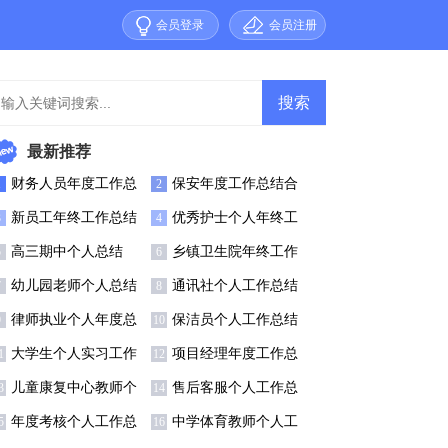
会员登录
会员注册
最新推荐
财务人员年度工作总
保安年度工作总结合
1
2
(集合15篇)
集15篇
新员工年终工作总结
优秀护士个人年终工
3
4
集锦15篇
作总结
高三期中个人总结
乡镇卫生院年终工作
5
6
总结
幼儿园老师个人总结
通讯社个人工作总结
7
8
5篇
律师执业个人年度总
保洁员个人工作总结
9
10
结
(集合15篇)
大学生个人实习工作
项目经理年度工作总
1
12
总结15篇
结通用15篇
儿童康复中心教师个
售后客服个人工作总
3
14
人工作总结
结(精选15篇)
年度考核个人工作总
中学体育教师个人工
5
16