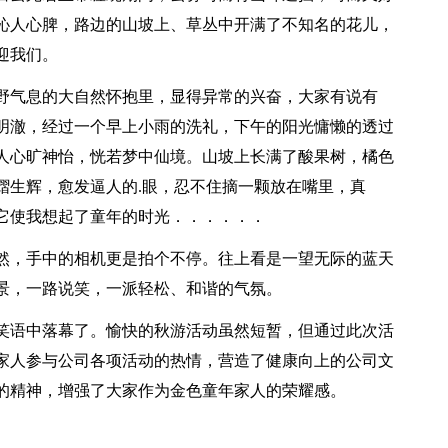
沁人心脾，路边的山坡上、草丛中开满了不知名的花儿，
迎我们。
野气息的大自然怀抱里，显得异常的兴奋，大家有说有
明澈，经过一个早上小雨的洗礼，下午的阳光慵懒的透过
人心旷神怡，恍若梦中仙境。山坡上长满了酸果树，橘色
熠生辉，愈发逼人的.眼，忍不住摘一颗放在嘴里，真
它使我想起了童年的时光．．．．．．
然，手中的相机更是拍个不停。往上看是一望无际的蓝天
景，一路说笑，一派轻松、和谐的气氛。
笑语中落幕了。愉快的秋游活动虽然短暂，但通过此次活
家人参与公司各项活动的热情，营造了健康向上的公司文
的精神，增强了大家作为金色童年家人的荣耀感。