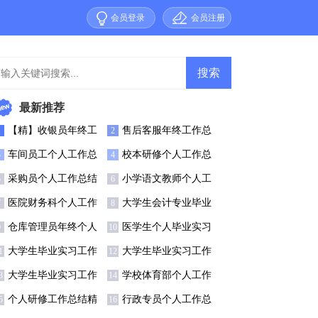
会员登录
会员注册
最新推荐
【精】收银员年终工
售后客服年终工作总
1
2
作总结
结(15篇)
车间员工个人工作总
校本研修个人工作总
3
4
结合集15篇
结【热门】
采购员个人工作总结
小学语文教师个人工
5
6
集锦15篇
作总结【热门】
医院财务科个人工作
大学生会计专业毕业
7
8
总结
实习总结
仓库管理员年终个人
医学生个人毕业实习
9
10
工作总结(9篇)
总结
大学生毕业实习工作
大学生毕业实习工作
1
12
总结精选15篇
总结(集锦15篇)
大学生毕业实习工作
学校体育部个人工作
3
14
总结13篇
总结6篇
个人研修工作总结精
行政专员个人工作总
5
16