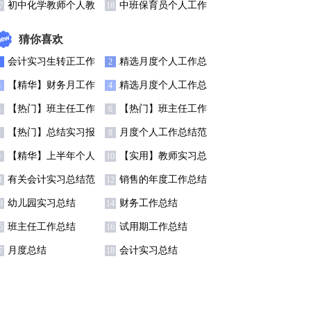
选15篇
结(精选15篇)
初中化学教师个人教
中班保育员个人工作
7
18
学总结
总结(汇编15篇)
猜你喜欢
会计实习生转正工作
精选月度个人工作总
1
2
总结7篇
结锦集6篇
【精华】财务月工作
精选月度个人工作总
3
4
总结3篇
结模板集合五篇
【热门】班主任工作
【热门】班主任工作
5
6
总结模板汇总7篇
总结模板汇总7篇
【热门】总结实习报
月度个人工作总结范
7
8
告范文汇总七篇
文锦集5篇
【精华】上半年个人
【实用】教师实习总
9
10
工作总结范文5篇
结集锦9篇
有关会计实习总结范
销售的年度工作总结
1
12
文八篇
四篇
幼儿园实习总结
财务工作总结
3
14
班主任工作总结
试用期工作总结
5
16
月度总结
会计实习总结
7
18