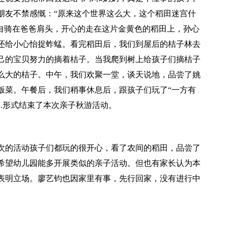
朋友不禁感慨：“原来这个世界这么大，这个稻田迷宫什
宁自骑在爸爸肩头，开心的走在这片金黄色的稻田上，孙心
还给小心怡捉蚱蜢。看完稻田后，我们到屋后的桔子林去
己的宝贝努力的摘着桔子。当我爬到树上给孩子们摘桔子
么大的桔子。中午，我们欢聚一堂，谈天说地，品尝了姚
饭菜。午餐后，我们稍事休息后，跟孩子们玩了“一方有
.形式结束了本次亲子秋游活动。
次的活动孩子们都玩的很开心，看了农间的稻田，品尝了
希望幼儿园能多开展类似的亲子活动。但也有家长认为本
表明立场。廖艺钧也因家里有事，先行回家，没有进行中