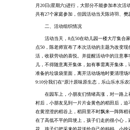
月20日(星期六)进行，大部分不能参加本次
共有27个家庭参加，但因活动当天陈诗羽、樊
二、活动组织情况
活动当天，8点50在幼儿园一楼大厅集合
点50，陈老师宣布了本次活动的主题为改变
活，收获劳动的喜悦。并提醒活动中的注意事
儿，不得随意离开集体，如有事需离开集体，
准备的垃圾袋里面，离开活动场地时要清理场
9:10分我们在“原汁原味原生态，乐山乐水
在园车上，小朋友们情绪高涨，对一路上
村后，小朋友见到一片片金黄色的稻田后，迫
在黄澄澄的稻谷上，稻田里不时飘来一阵阵稻
在了高低不平的田埂上，孩子们走的很小心，
花，孩子们把采来的花送给自己的妈妈，小徐