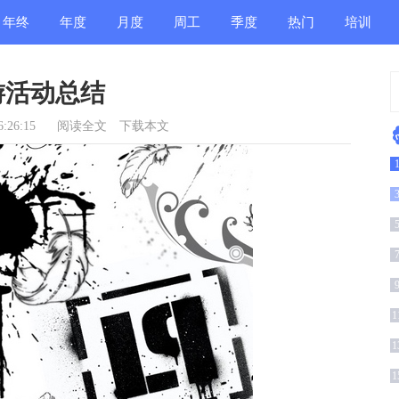
年终
年度
月度
周工
季度
热门
培训
总结
总结
总结
作总
总结
总结
总结
游活动总结
结
:26:15
阅读全文
下载本文
1
1
1