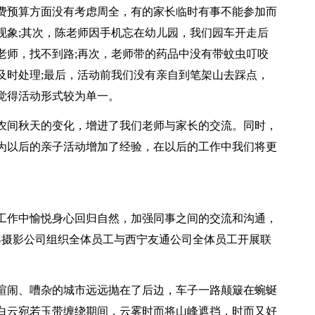
费预算方面没有考虑周全，有的家长临时有事不能参加而
现象;其次，陈老师因手机忘在幼儿园，我们园车开走后
老师，找不到路;再次，老师带的药品中没有带蚊虫叮咬
及时处理;最后，活动前我们没有亲自到笔架山去踩点，
觉得活动形式较为单一。
农间秋天的变化，增进了我们老师与家长的交流。同时，
为以后的亲子活动增加了经验，在以后的工作中我们将更
工作中愉悦身心回归自然，加强同事之间的交流和沟通，
色童年摄影公司组织全体员工与西宁友通公司全体员工开展联
喧闹、嘈杂的城市远远抛在了后边，车子一路颠簸在蜿蜒
白云宛若玉带缠绕期间，云雾时而将山峰遮挡，时而又好