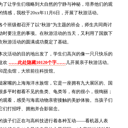
为了让学生们领略到大自然的宁静与神秘，培养他们的观
感，我校于20xx年11月6日，开展了秋游活动。
各个班级都召开了以“秋游”为主题的班会，师生共同商讨
动时要注意的事项。在秋游活动的当天，又利用了国旗下
次秋游活动的圆满成功奠定了基础。
着本次活动的目的地出发了，学生们高兴的像一只只快乐的
这欢
……此处隐藏10120个字……
儿开展亲子秋游活动。
和昆虫馆，大班前往科技馆。
陆家嘴的上海海洋水族馆，它是一座拥有九大展区的、国
很多平时都看不见的鱼类、龟类等，有的很小，很绚丽；
的观看，感受与海底动物亲密接触的美妙体验。当孩子们
它们打招呼、拥抱并合影留念。
的孩子们正在与高科技进行着各种互动——看机器人表