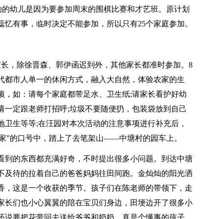
活动的幼儿是因为要参加周末的围棋比赛和才艺班。原计划
蕊忆有事，临时决定不能参加，所以只有25个家庭参加。
家长，除徐晋森、郭伊函迟到外，其他家长都准时参加。8
现代都市人单一的休闲方式，融入大自然，体验农家的生
项，如：请每个家庭都带足水、卫生纸;请家长看护好幼
请一定跟老师打招呼;垃圾不要随便扔，包装袋放到自己
地卫生等等;在汪园对本次活动的注意事项进行补充后，
乐农家”的口号中，踏上了去笔架山——中塘村的园车上。
看到的东西都充满好奇，不时提出很多小问题。到达中塘
不及待的拉着自己的爸爸妈妈往田间跑。金灿灿的阳光洒
香，这是一个收获的季节。孩子们在陈老师的带领下，走
家长们也小心翼翼的陪在宝贝们身边，田埂边开了很多小
还说要把花带回去送给爷爷和奶奶，真是个懂事的孩子。