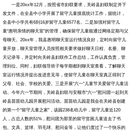
一是20xx年12月，按照省市妇联要求，关岭县妇联制定并下
发文件，在全县中小学开展了留守儿童摸底统计工作，据统计，
全县中小学共有6到16岁留守儿童6577名。二是加强对留守儿
童“惠明亲情的聊天室”的管理，确保留守儿童能通过网络定期与父
母聊天。20xx年，我县惠明聊天室运行情况良好，定时向留守儿
童开放，聊天室管理人员按照相关要求做好聊天日程、名册、聊
天记录等，并定时向关岭县妇联作工作总结，工作认真负责，管
理到位。同时，妇联领导班子每学期都到聊天室查看，了解聊天
室运行情况并提出改进意见等，使留守儿童在聊天室真正得到了
父母、社会、学校的关爱。三是开展“六一”儿童节关爱留守儿童活
动。今年六一节期间，关岭县妇联与安顺市“六一”慰问团一起到关
岭县苗苗幼儿园开展慰问活动。苗苗幼儿园是我会在关岭县创建
的第一个“留守儿童之家”，该园238名幼儿中，留守儿童近120
人，占总人数的51%，慰问团为那里的留守贫困儿童送去了书
包、文具、篮球、羽毛球、慰问金等，让他们度过了一个快乐的