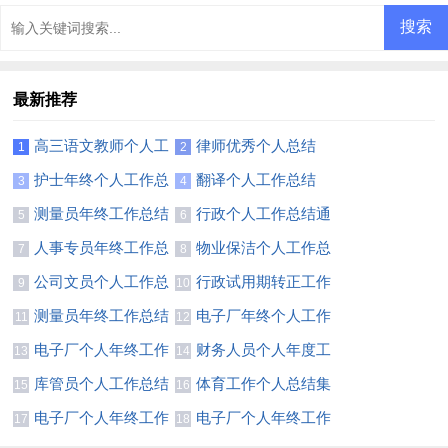
篇)
门】
最新推荐
高三语文教师个人工
律师优秀个人总结
1
2
作总结13篇
护士年终个人工作总
翻译个人工作总结
3
4
结【热门】
测量员年终工作总结
行政个人工作总结通
5
6
(汇编15篇)
用15篇
人事专员年终工作总
物业保洁个人工作总
7
8
结【精】
结10篇
公司文员个人工作总
行政试用期转正工作
9
10
结通用15篇
总结15篇
测量员年终工作总结
电子厂年终个人工作
11
12
精选15篇
总结
电子厂个人年终工作
财务人员个人年度工
13
14
总结11篇
作总结8篇
库管员个人工作总结
体育工作个人总结集
15
16
(精选8篇)
合15篇
电子厂个人年终工作
电子厂个人年终工作
17
18
总结(11篇)
总结10篇