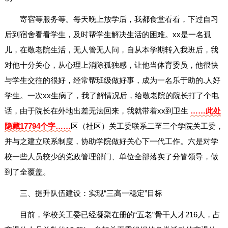
寄宿等服务等。每天晚上放学后，我都食堂看看，下过自习
后到宿舍看看学生，及时帮学生解决生活的困难。xx是一名孤
儿，在敬老院生活，无人管无人问，自从本学期转入我班后，我
对他十分关心，从心理上消除孤独感，让他当体育委员，他很快
与学生交往的很好，经常帮班级做好事，成为一名乐于助的.人好
学生。一次xx生病了，我了解情况后，给敬老院的院长打了个电
话，由于院长在外地出差无法回来，我就带着xx到卫生
……此处
隐藏17794个字……
区（社区）关工委联系二至三个学院关工委，
并与之建立联系制度，协助学院做好关心下一代工作。六是对学
校一些人员较少的党政管理部门、单位全部落实了分管领导，做
到了全覆盖。
三、提升队伍建设：实现“三高一稳定”目标
目前，学校关工委已经凝聚在册的“五老”骨干人才216人，占