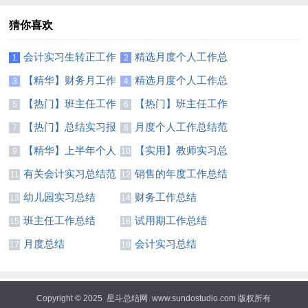
猜你喜欢
会计实习生转正工作
精选月度个人工作总
1
2
总结7篇
结锦集6篇
【精华】财务月工作
精选月度个人工作总
3
4
总结3篇
结模板集合五篇
【热门】班主任工作
【热门】班主任工作
5
6
总结模板汇总7篇
总结模板汇总7篇
【热门】总结实习报
月度个人工作总结范
7
8
告范文汇总七篇
文锦集5篇
【精华】上半年个人
【实用】教师实习总
9
10
工作总结范文5篇
结集锦9篇
有关会计实习总结范
销售的年度工作总结
11
12
文八篇
四篇
幼儿园实习总结
财务工作总结
13
14
班主任工作总结
试用期工作总结
15
16
月度总结
会计实习总结
17
18
Copyright © 2025
星斗总结网
www.sundostudio.com 版权所有