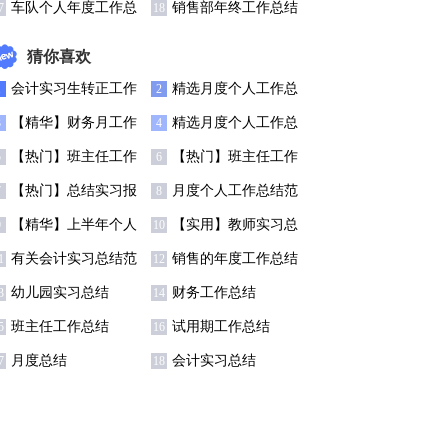
总结合集15篇
总结
车队个人年度工作总
销售部年终工作总结
7
18
结6篇
【精】
猜你喜欢
会计实习生转正工作
精选月度个人工作总
1
2
总结7篇
结锦集6篇
【精华】财务月工作
精选月度个人工作总
3
4
总结3篇
结模板集合五篇
【热门】班主任工作
【热门】班主任工作
5
6
总结模板汇总7篇
总结模板汇总7篇
【热门】总结实习报
月度个人工作总结范
7
8
告范文汇总七篇
文锦集5篇
【精华】上半年个人
【实用】教师实习总
9
10
工作总结范文5篇
结集锦9篇
有关会计实习总结范
销售的年度工作总结
1
12
文八篇
四篇
幼儿园实习总结
财务工作总结
3
14
班主任工作总结
试用期工作总结
5
16
月度总结
会计实习总结
7
18