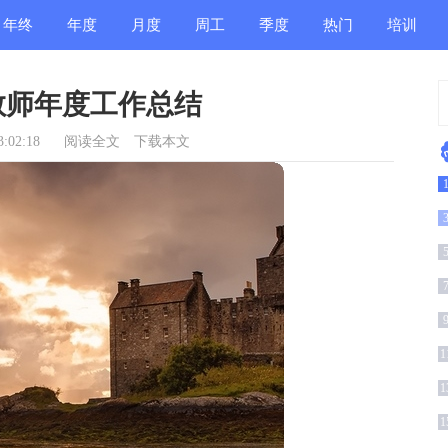
年终
年度
月度
周工
季度
热门
培训
总结
总结
总结
作总
总结
总结
总结
教师年度工作总结
结
:02:18
阅读全文
下载本文
1
1
1
1
1