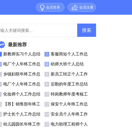
会员登录
会员注册
最新推荐
新教师实习个人总结
客服简短个人工作总
1
2
1篇
结
电厂个人年终工作总
幼师大班个人总结
3
4
结11篇
乡镇妇联年终工作总
新员工转正个人工作
5
6
结
总结18篇
电厂个人年终工作总
后勤的年度工作总结
7
8
结12篇
化妆师个人工作总结
特岗教师年度考核工
9
10
0篇
作总结
【荐】销售部年终工
保安个人年终工作总
1
12
作总结
结通用15篇
护士长个人工作总结
安全员个人年终工作
3
14
范文
总结(汇编15篇)
幼儿园园长年终工作
电力助理工程师个人
5
16