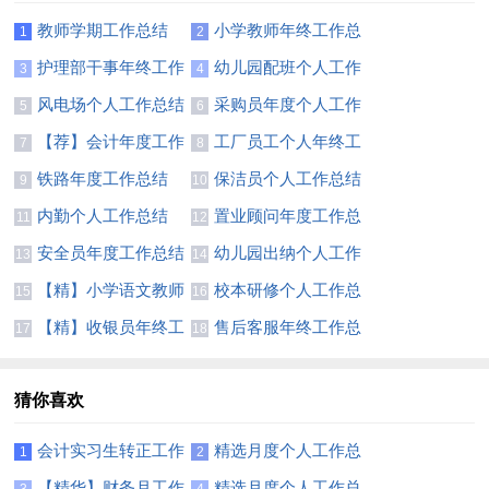
教师学期工作总结
小学教师年终工作总
1
2
(集锦15篇)
结汇编15篇
护理部干事年终工作
幼儿园配班个人工作
3
4
总结
总结
风电场个人工作总结
采购员年度个人工作
5
6
9篇
总结15篇
【荐】会计年度工作
工厂员工个人年终工
7
8
总结
作总结(15篇)
铁路年度工作总结
保洁员个人工作总结
9
10
(精选15篇)
内勤个人工作总结
置业顾问年度工作总
11
12
(15篇)
结(合集15篇)
安全员年度工作总结
幼儿园出纳个人工作
13
14
(15篇)
总结
【精】小学语文教师
校本研修个人工作总
15
16
个人工作总结
结【荐】
【精】收银员年终工
售后客服年终工作总
17
18
作总结
结(15篇)
猜你喜欢
会计实习生转正工作
精选月度个人工作总
1
2
总结7篇
结锦集6篇
【精华】财务月工作
精选月度个人工作总
3
4