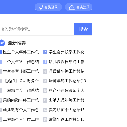
会员登录
会员注册
最新推荐
医生个人年终工作总
学生会外联部工作总
1
2
结集合15篇
结(集锦15篇)
工个人年终工作总结
幼儿园园长年终工作
3
4
总结(集合15篇)
学生会宣传部工作总
品质部年终工作总结
5
6
(集合15篇)
15篇
【热门】公司财务个
厨师年终工作总结(13
7
8
人工作总结
篇)
工程部年度工作总结
妇产科住院医师个人
9
10
通用15篇
工作总结
采购内勤年终工作总
出纳人员年终工作总
1
12
结
结10篇
幼儿教育个人工作总
实习幼师个人总结15
3
14
结14篇
篇
工程部个人年度工作
后勤年终工作总结15
5
16