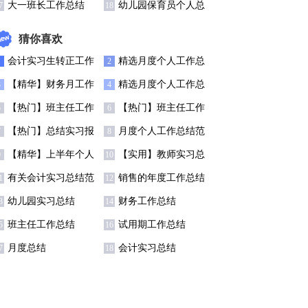
总结9篇
篇
大一班长工作总结
幼儿园保育员个人总
7
18
结汇编15篇
猜你喜欢
会计实习生转正工作
精选月度个人工作总
1
2
总结7篇
结锦集6篇
【精华】财务月工作
精选月度个人工作总
3
4
总结3篇
结模板集合五篇
【热门】班主任工作
【热门】班主任工作
5
6
总结模板汇总7篇
总结模板汇总7篇
【热门】总结实习报
月度个人工作总结范
7
8
告范文汇总七篇
文锦集5篇
【精华】上半年个人
【实用】教师实习总
9
10
工作总结范文5篇
结集锦9篇
有关会计实习总结范
销售的年度工作总结
1
12
文八篇
四篇
幼儿园实习总结
财务工作总结
3
14
班主任工作总结
试用期工作总结
5
16
月度总结
会计实习总结
7
18