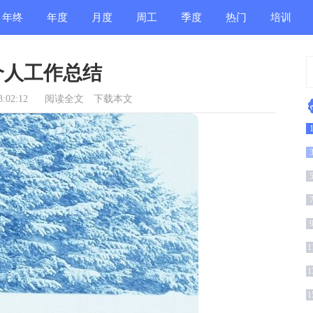
年终
年度
月度
周工
季度
热门
培训
总结
总结
总结
作总
总结
总结
总结
个人工作总结
结
:02:12
阅读全文
下载本文
结
1
1
1