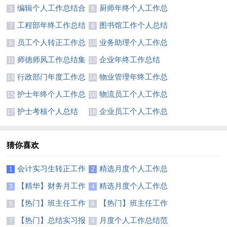
总结11篇
总结8篇
编辑个人工作总结合
厨师年终个人工作总
5
6
集15篇
结集锦15篇
工程部年终工作总结
图书馆工作个人总结
7
8
(通用15篇)
员工个人转正工作总
业务助理个人工作总
9
10
结精选15篇
结13篇
师德师风工作总结集
企业年终工作总结
11
12
合15篇
(合集15篇)
行政部门年度工作总
物业管理年终工作总
13
14
结(13篇)
结合集15篇
护士年终个人工作总
物流员工个人工作总
15
16
结【精】
结13篇
护士考核个人总结
企业员工个人工作总
17
18
结集合15篇
猜你喜欢
会计实习生转正工作
精选月度个人工作总
1
2
总结7篇
结锦集6篇
【精华】财务月工作
精选月度个人工作总
3
4
总结3篇
结模板集合五篇
【热门】班主任工作
【热门】班主任工作
5
6
总结模板汇总7篇
总结模板汇总7篇
【热门】总结实习报
月度个人工作总结范
7
8