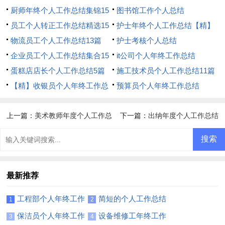
厨师年终个人工作总结集锦15
图书馆工作个人总结
篇
员工个人转正工作总结精选15
护士年终个人工作总结【精】
篇
物流员工个人工作总结13篇
护士考核个人总结
企业员工个人工作总结集合15
it公司个人年终工作总结
篇
蛋糕店店长个人工作总结5篇
施工技术员个人工作总结11篇
【精】收银员个人年终工作总
预算员个人年终工作总结
结
上一篇：
美术教师年度个人工作总
下一篇：
出纳年度个人工作总结
结9篇
(15篇)
最新推荐
工程部个人年终工作
简短的个人工作总结
1
2
总结(通用15篇)
【荐】
保洁员个人年终工作
设备维修工年终工作
3
4