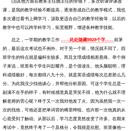
(3)其他方面在教务主任姚主任的带领下，多次听课评课改
课，是我的教学经验不断提高，逐渐形成自己的教学模式，我也
多次通过看书上网学习，汲取更适合自己的教学经验等，以后的
教学中也可以跨学科学习，拓宽视野，增进各种教学技能。
总之，一学期的教学工作
……此处隐藏9928个字……
前茅
的，最后这次考试也不例外。对于另一个班，情况就不同了。四
班学生的特点就是偏科生较多。而且文理成绩相差悬殊。举个例
子来说，班里有个学生叫彭耀丹，是个借读生。他头脑聪明，理
科成绩极好，每次都得八九十分。就是英语成绩每次总差那么几
分。为此我没少找他谈心，并帮他分析原因。可这个学生总是一
副满不在乎的样子，有时候感觉真是哭笑不得，他为什么就不理
解老师的苦心呢？终于又一次我对他发了火。因为虽然我一次一
次的找他，可他还是把单词背的稀里哗啦。也许那一次他真的从
心底受到了触动。从那以后，学习态度竟然改变了许多。在期末
考试中，竟然终于考了一个及格分，令我很是欣慰。班里像他一