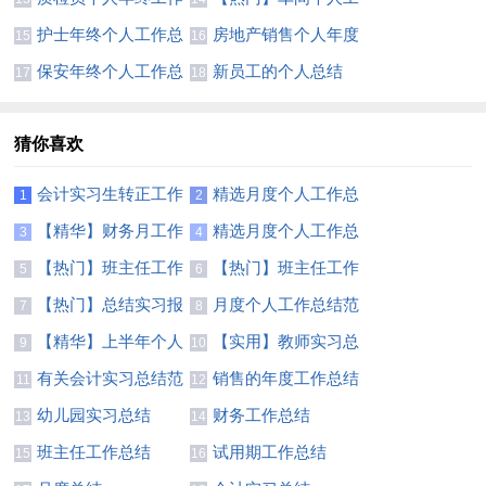
总结集合12篇
作总结
护士年终个人工作总
房地产销售个人年度
15
16
结【热】
工作总结合集15篇
保安年终个人工作总
新员工的个人总结
17
18
结合集15篇
猜你喜欢
会计实习生转正工作
精选月度个人工作总
1
2
总结7篇
结锦集6篇
【精华】财务月工作
精选月度个人工作总
3
4
总结3篇
结模板集合五篇
【热门】班主任工作
【热门】班主任工作
5
6
总结模板汇总7篇
总结模板汇总7篇
【热门】总结实习报
月度个人工作总结范
7
8
告范文汇总七篇
文锦集5篇
【精华】上半年个人
【实用】教师实习总
9
10
工作总结范文5篇
结集锦9篇
有关会计实习总结范
销售的年度工作总结
11
12
文八篇
四篇
幼儿园实习总结
财务工作总结
13
14
班主任工作总结
试用期工作总结
15
16