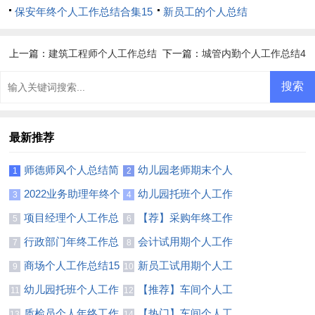
保安年终个人工作总结合集15
合集15篇
新员工的个人总结
篇
上一篇：
建筑工程师个人工作总结
下一篇：
城管内勤个人工作总结4
14篇
篇
最新推荐
师德师风个人总结简
幼儿园老师期末个人
1
2
短范文
总结
2022业务助理年终个
幼儿园托班个人工作
3
4
人工作总结
总结(合集14篇)
项目经理个人工作总
【荐】采购年终工作
5
6
结(汇编15篇)
总结
行政部门年终工作总
会计试用期个人工作
7
8
结(合集15篇)
总结集锦15篇
商场个人工作总结15
新员工试用期个人工
9
10
篇
作总结集合15篇
幼儿园托班个人工作
【推荐】车间个人工
11
12
总结(通用14篇)
作总结
质检员个人年终工作
【热门】车间个人工
13
14