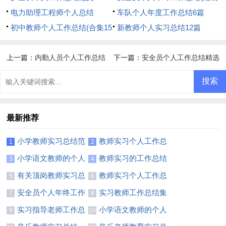
电力助理工程师个人总结
15篇)
车队个人年度工作总结6篇
初中教师个人工作总结(合集15
新教师个人实习总结12篇
篇)
上一篇：
内勤人员个人工作总结
下一篇：
安全员个人工作总结精选
14篇
最新推荐
小学教师实习总结范
教师实习个人工作总
1
2
文
结集合15篇
小学语文教师的个人
教师实习的工作总结
3
4
实习总结
有关顶岗教师实习总
教师实习个人工作总
5
6
结
结(集合15篇)
安全员个人年终工作
实习教师工作总结集
7
8
总结合集15篇
合14篇
实习指导老师工作总
小学语文教师的个人
9
10
结5篇
实习总结7篇