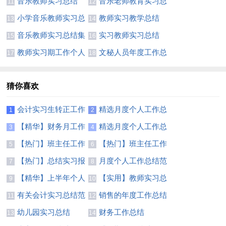
音乐教师实习总结
音乐老师教育实习总
11
12
(12篇)
结4篇
小学音乐教师实习总
教师实习教学总结
13
14
结3篇
15篇
音乐教师实习总结集
实习教师实习总结
15
16
合12篇
(通用15篇)
教师实习期工作个人
文秘人员年度工作总
17
18
总结
结
猜你喜欢
会计实习生转正工作
精选月度个人工作总
1
2
总结7篇
结锦集6篇
【精华】财务月工作
精选月度个人工作总
3
4
总结3篇
结模板集合五篇
【热门】班主任工作
【热门】班主任工作
5
6
总结模板汇总7篇
总结模板汇总7篇
【热门】总结实习报
月度个人工作总结范
7
8
告范文汇总七篇
文锦集5篇
【精华】上半年个人
【实用】教师实习总
9
10
工作总结范文5篇
结集锦9篇
有关会计实习总结范
销售的年度工作总结
11
12
文八篇
四篇
幼儿园实习总结
财务工作总结
13
14