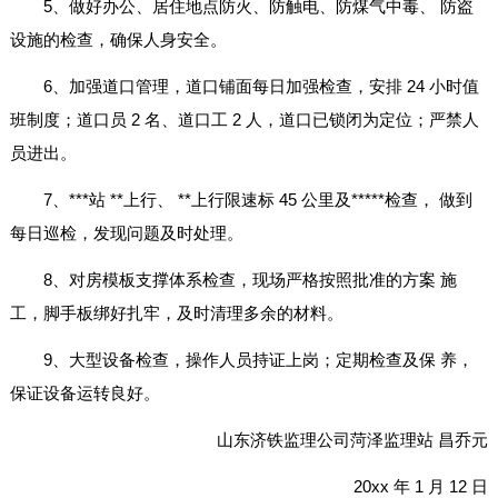
5、做好办公、居住地点防火、防触电、防煤气中毒、 防盗
设施的检查，确保人身安全。
6、加强道口管理，道口铺面每日加强检查，安排 24 小时值
班制度；道口员 2 名、道口工 2 人，道口已锁闭为定位；严禁人
员进出。
7、***站 **上行、 **上行限速标 45 公里及*****检查， 做到
每日巡检，发现问题及时处理。
8、对房模板支撑体系检查，现场严格按照批准的方案 施
工，脚手板绑好扎牢，及时清理多余的材料。
9、大型设备检查，操作人员持证上岗；定期检查及保 养，
保证设备运转良好。
山东济铁监理公司菏泽监理站 昌乔元
20xx 年 1 月 12 日