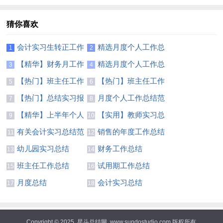
总结(通用15篇)
【荐】
猜你喜欢
会计实习生转正工作
精选月度个人工作总
1
2
总结7篇
结锦集6篇
【精华】财务月工作
精选月度个人工作总
3
4
总结3篇
结模板集合五篇
【热门】班主任工作
【热门】班主任工作
5
6
总结模板汇总7篇
总结模板汇总7篇
【热门】总结实习报
月度个人工作总结范
7
8
告范文汇总七篇
文锦集5篇
【精华】上半年个人
【实用】教师实习总
9
10
工作总结范文5篇
结集锦9篇
有关会计实习总结范
销售的年度工作总结
11
12
文八篇
四篇
幼儿园实习总结
财务工作总结
13
14
班主任工作总结
试用期工作总结
15
16
月度总结
会计实习总结
17
18
Copyright © 2025
星斗总结网
www.sundostudio.com 版权所有