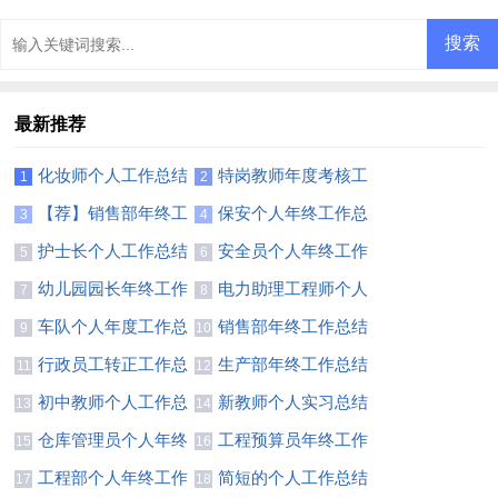
结
最新推荐
化妆师个人工作总结
特岗教师年度考核工
1
2
10篇
作总结
【荐】销售部年终工
保安个人年终工作总
3
4
作总结
结通用15篇
护士长个人工作总结
安全员个人年终工作
5
6
范文
总结(汇编15篇)
幼儿园园长年终工作
电力助理工程师个人
7
8
总结合集15篇
总结
车队个人年度工作总
销售部年终工作总结
9
10
结6篇
【精】
行政员工转正工作总
生产部年终工作总结
11
12
结
(15篇)
初中教师个人工作总
新教师个人实习总结
13
14
结(合集15篇)
12篇
仓库管理员个人年终
工程预算员年终工作
15
16
工作总结11篇
总结
工程部个人年终工作
简短的个人工作总结
17
18