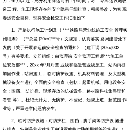
力，全力以 赴，充分利用春运前的工作时间，对***站客运设施改
造工 程、施工现场存在的安全隐患仔细排查，积极整改，为实 现
春运安全目标。现将安全检查工作汇报如下
1、严格执行施工计划及《 ****铁路局营业线施工安全 管理实
施细则》 （**总发 [20xx]***号）文规定，认真落实 路局建管处下
发的《关于开展春运前安全检查的通知》 （建工调 [20xx]002
号）有关要求。立即组织：由监理站 安全监理工程师***;施工单
位安质部***，20xx 年*月对营 业线和临近营业线施工、站内雨棚
加固作业，站房施工， 临时防护设施、机具材料管理、及大型机
械设备安全进行 全面的安全检查（包括：起重机械、用电设备安
全；围挡、 防护栏、现场存放的机械设备、路材路料收集整理和
看管 等）。杜绝无计划、无防护、不登记、违规上道、超范围 作
业等，严重违章问题的发生。
2、临时防护设施：对防护栏、围挡，脚手架等防护设 施进
行排查，特别是营业线施工中设置的临时防护栅栏等设施进行了