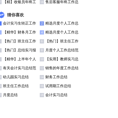
个人工作总结
结【荐】
【精】收银员年终工
售后客服年终工作总
7
18
作总结
结(15篇)
猜你喜欢
会计实习生转正工作
精选月度个人工作总
1
2
总结7篇
结锦集6篇
【精华】财务月工作
精选月度个人工作总
3
4
总结3篇
结模板集合五篇
【热门】班主任工作
【热门】班主任工作
5
6
总结模板汇总7篇
总结模板汇总7篇
【热门】总结实习报
月度个人工作总结范
7
8
告范文汇总七篇
文锦集5篇
【精华】上半年个人
【实用】教师实习总
9
10
工作总结范文5篇
结集锦9篇
有关会计实习总结范
销售的年度工作总结
1
12
文八篇
四篇
幼儿园实习总结
财务工作总结
3
14
班主任工作总结
试用期工作总结
5
16
月度总结
会计实习总结
7
18