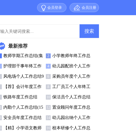
会员登录
会员注册
最新推荐
教师学期工作总结(集
小学教师年终工作总
1
2
15篇)
结汇编15篇
护理部干事年终工作
幼儿园配班个人工作
3
4
总结
总结
风电场个人工作总结9
采购员年度个人工作
5
6
篇
总结15篇
【荐】会计年度工作
工厂员工个人年终工
7
8
总结
作总结(15篇)
铁路年度工作总结
保洁员个人工作总结
9
10
(精选15篇)
内勤个人工作总结(15
置业顾问年度工作总
1
12
)
结(合集15篇)
安全员年度工作总结
幼儿园出纳个人工作
3
14
15篇)
总结
【精】小学语文教师
校本研修个人工作总
5
16