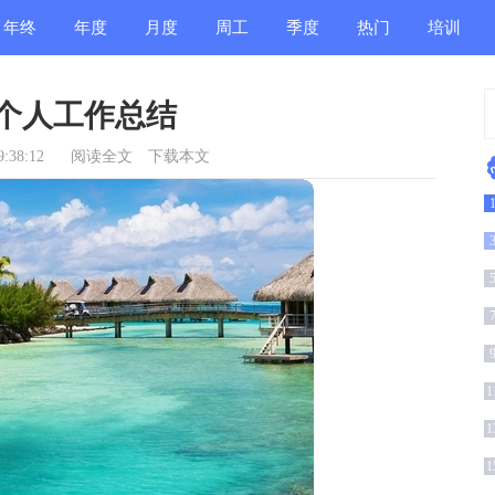
年终
年度
月度
周工
季度
热门
培训
总结
总结
总结
作总
总结
总结
总结
个人工作总结
结
:38:12
阅读全文
下载本文
锦
1
篇
1
(
1