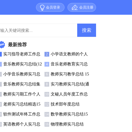
会员登录
会员注册
最新推荐
实习指导老师工作总
小学语文教师的个人
1
2
结5篇
实习总结7篇
音乐教师实习总结(12
音乐老师教育实习总
3
4
)
结4篇
小学音乐教师实习总
教师实习教学总结 15
5
6
结3篇
篇
音乐教师实习总结集
实习教师实习总结(通
7
8
合12篇
用15篇)
教师实习期工作个人
文秘人员年度工作总
9
10
总结
结
老师实习总结精选15
技术部年度总结
1
12
篇
软件测试年终工作总
数学教师实习总结15
3
14
结
篇
英语教师个人实习总
物理教师实习总结
5
16