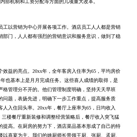
工内部机制和工资分配等方面的几项重大改革。
员工以营销为中心开展各项工作。酒店员工人人都是营销
销部门，人人都有强烈的营销意识和服务意识，做到了稳
效益的亮点。20xx年，全年客房入住率为65，平均房价
部去年也基本上是月月完成任务。这些喜人成绩的取得，是
严格管理分不开的。他们管理制度明确，坚持天天早班
的问题，表扬先进，明确下一步工作重点，提高服务质
人入住回头率。20xx年，餐厅上座率为65，日均收入
厅、三楼餐厅重新装修和调整经营策略后，餐厅收入突飞猛
的提高。在厨房的努力下，酒店菜品基本形成了自己的特
楼以喜宴为主。我们的姚厨师长带领王厨、张厨、孟厨、