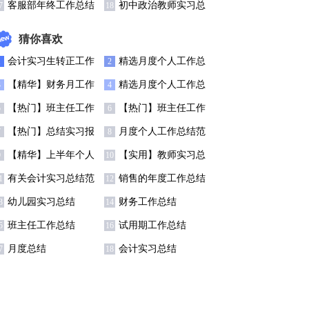
结7篇
客服部年终工作总结
初中政治教师实习总
7
18
5篇
结
猜你喜欢
会计实习生转正工作
精选月度个人工作总
1
2
总结7篇
结锦集6篇
【精华】财务月工作
精选月度个人工作总
3
4
总结3篇
结模板集合五篇
【热门】班主任工作
【热门】班主任工作
5
6
总结模板汇总7篇
总结模板汇总7篇
【热门】总结实习报
月度个人工作总结范
7
8
告范文汇总七篇
文锦集5篇
【精华】上半年个人
【实用】教师实习总
9
10
工作总结范文5篇
结集锦9篇
有关会计实习总结范
销售的年度工作总结
1
12
文八篇
四篇
幼儿园实习总结
财务工作总结
3
14
班主任工作总结
试用期工作总结
5
16
月度总结
会计实习总结
7
18