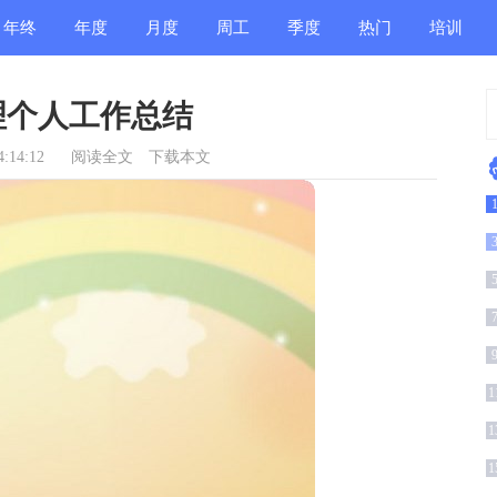
年终
年度
月度
周工
季度
热门
培训
总结
总结
总结
作总
总结
总结
总结
理个人工作总结
结
:14:12
阅读全文
下载本文
篇
1
1
1