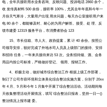
电，全年共接听用水业务咨询、反映问题、投诉电话 2860 余个，
收 发传真材料 500 余份，接听率 100%，尤其去年年底和今年一
月份天气寒冷，大量用户出现 用水问题，每天办公室接听用户来
电 80 余个，都能够及时、耐心的为用户解答。接受、处 理、反
馈市建委 12319 服务平台，市消费者协会 123
15、市长信箱、市人大、政协提案，累 计 40 余份。按照公
司领导安排，较好完成了外地水司人员及上级部门的接待、安排
和招待 任务，一年来共接待来访 53 次。业务招待烟、酒、会务
用品均按公司标准，严格做好登记、 领用、报销工作。
4、积极主动，做好城市综合整治工作 根据上级工作部署，
制订了公司市容环境和立体美化综合整治实施方案，分别于 20xx
年 4 月、9 月和今年 1 月集中开展了综合整治活动。活动期间每
天收集整理活动开展情况，填写 综合整治日报表，坚持一日一()
整治情况上报市建 委。