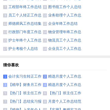
集15篇
结集锦15篇
工程部年终工作总结
图书馆工作个人总结
7
8
(通用15篇)
员工个人转正工作总
业务助理个人工作总
9
10
结精选15篇
结13篇
师德师风工作总结集
企业年终工作总结
11
12
合15篇
(合集15篇)
行政部门年度工作总
物业管理年终工作总
13
14
结(13篇)
结合集15篇
护士年终个人工作总
物流员工个人工作总
15
16
结【精】
结13篇
护士考核个人总结
企业员工个人工作总
17
18
结集合15篇
猜你喜欢
会计实习生转正工作
精选月度个人工作总
1
2
总结7篇
结锦集6篇
【精华】财务月工作
精选月度个人工作总
3
4
总结3篇
结模板集合五篇
【热门】班主任工作
【热门】班主任工作
5
6
总结模板汇总7篇
总结模板汇总7篇
【热门】总结实习报
月度个人工作总结范
7
8
告范文汇总七篇
文锦集5篇
【精华】上半年个人
【实用】教师实习总
9
10