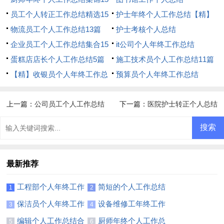
篇
员工个人转正工作总结精选15
护士年终个人工作总结【精】
篇
物流员工个人工作总结13篇
护士考核个人总结
企业员工个人工作总结集合15
it公司个人年终工作总结
篇
蛋糕店店长个人工作总结5篇
施工技术员个人工作总结11篇
【精】收银员个人年终工作总
预算员个人年终工作总结
结
上一篇：
公司员工个人工作总结
下一篇：
医院护士转正个人总结
(集锦14篇)
最新推荐
工程部个人年终工作
简短的个人工作总结
1
2
总结(通用15篇)
【荐】
保洁员个人年终工作
设备维修工年终工作
3
4
总结11篇
总结8篇
编辑个人工作总结合
厨师年终个人工作总
5
6