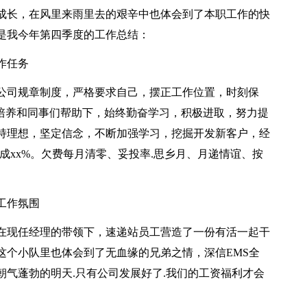
成长，在风里来雨里去的艰辛中也体会到了本职工作的快
是我今年第四季度的工作总结：
作任务
公司规章制度，严格要求自己，摆正工作位置，时刻保
心培养和同事们帮助下，始终勤奋学习，积极进取，努力提
持理想，坚定信念，不断加强学习，挖掘开发新客户，经
完成xx%。欠费每月清零、妥投率.思乡月、月递情谊、按
工作氛围
在现任经理的带领下，速递站员工营造了一份有活一起干
这个小队里也体会到了无血缘的兄弟之情，深信EMS全
气蓬勃的明天.只有公司发展好了.我们的工资福利才会