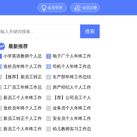
会员登录
会员注册
最新推荐
小学英语教师个人总
电子厂个人年终工作
1
2
(15篇)
总结13篇
造价员年终个人工作
司机个人年终工作总
3
4
总结
结(15篇)
【推荐】新员工转正
生产部年终工作总结
5
6
个人工作总结
15篇
工厂员工年终工作总
房产经纪人个人工作
7
8
(精选15篇)
总结(7篇)
新员工个人年终工作
【荐】公司员工个人
9
10
总结(合集15篇)
年终工作总结
造价员年终个人工作
业务员个人年终工作
1
12
总结8篇
总结集合15篇
新员工转正个人工作
安全员个人年终工作
3
14
总结【热门】
总结(通用15篇)
新员工个人年终工作
幼儿教师实习工作总
5
16