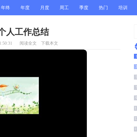
年终
年度
月度
周工
季度
热门
培训
总结
总结
总结
作总
总结
总结
总结
个人工作总结
结
:50:31
阅读全文
下载本文
结
结
1
1
1