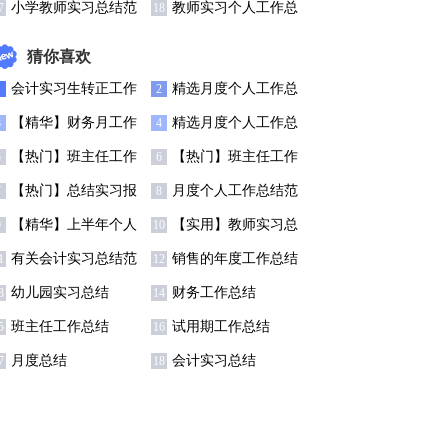
总结集锦15篇
结(集锦15篇)
小学教师实习总结范
教师实习个人工作总
7
18
文
结集合15篇
猜你喜欢
会计实习生转正工作
精选月度个人工作总
1
2
总结7篇
结锦集6篇
【精华】财务月工作
精选月度个人工作总
3
4
总结3篇
结模板集合五篇
【热门】班主任工作
【热门】班主任工作
5
6
总结模板汇总7篇
总结模板汇总7篇
【热门】总结实习报
月度个人工作总结范
7
8
告范文汇总七篇
文锦集5篇
【精华】上半年个人
【实用】教师实习总
9
10
工作总结范文5篇
结集锦9篇
有关会计实习总结范
销售的年度工作总结
1
12
文八篇
四篇
幼儿园实习总结
财务工作总结
3
14
班主任工作总结
试用期工作总结
5
16
月度总结
会计实习总结
7
18