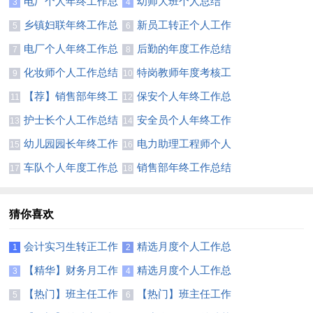
电厂个人年终工作总
幼师大班个人总结
3
4
结11篇
乡镇妇联年终工作总
新员工转正个人工作
5
6
结
总结18篇
电厂个人年终工作总
后勤的年度工作总结
7
8
结12篇
化妆师个人工作总结
特岗教师年度考核工
9
10
10篇
作总结
【荐】销售部年终工
保安个人年终工作总
11
12
作总结
结通用15篇
护士长个人工作总结
安全员个人年终工作
13
14
范文
总结(汇编15篇)
幼儿园园长年终工作
电力助理工程师个人
15
16
总结合集15篇
总结
车队个人年度工作总
销售部年终工作总结
17
18
结6篇
【精】
猜你喜欢
会计实习生转正工作
精选月度个人工作总
1
2
总结7篇
结锦集6篇
【精华】财务月工作
精选月度个人工作总
3
4
总结3篇
结模板集合五篇
【热门】班主任工作
【热门】班主任工作
5
6